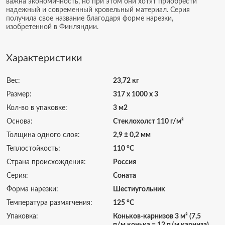
важна экономичность, но при этом они хотят приобрести
надежный и современный кровельный материал. Серия
получила свое название благодаря форме нарезки,
изобретенной в Финляндии.
Характеристики
Вес:
23,72 кг
Размер:
317 х 1000 х 3
Кол-во в упаковке:
3 м2
Основа:
Стеклохолст 110 г/м²
Толщина одного слоя:
2,9 ± 0,2 мм
Теплостойкость:
110 °C
Страна происхождения:
Россия
Серия:
Соната
Форма нарезки:
Шестиугольник
Температура размягчения:
125 °C
Упаковка:
Коньков-карнизов 3 м² (7,5