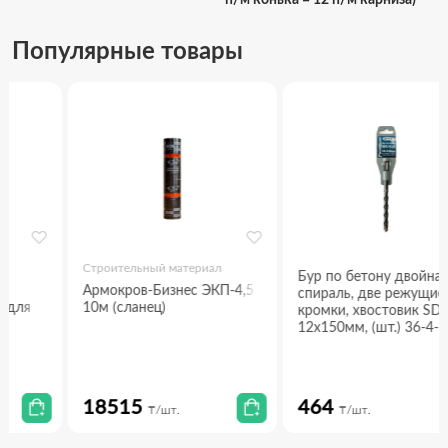
п/м конька = 12 п/м карниза)
Популярные товары
Строительный материал
Бур по бетону двойная
Армокров-Бизнес ЭКП-4,5
спираль, две режущие
10м (сланец)
кромки, хвостовик SDS Plus,
12х150мм, (шт.) 36-4-512
18515
464
₸/шт.
₸/шт.