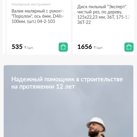
Малярный инструмент
Диск пильный "Эксперт",
Валик малярный с рукояткой
чистый рез, по дереву,
"Поролон", ось 6мм, D48мм,
125х22,23 мм, 36Т, 175-125-
100мм, (шт.) 04-2-103
36Т-22
535
1656
₸/шт.
₸/шт.
Надежный помощник в строительстве
на протяжении 12 лет