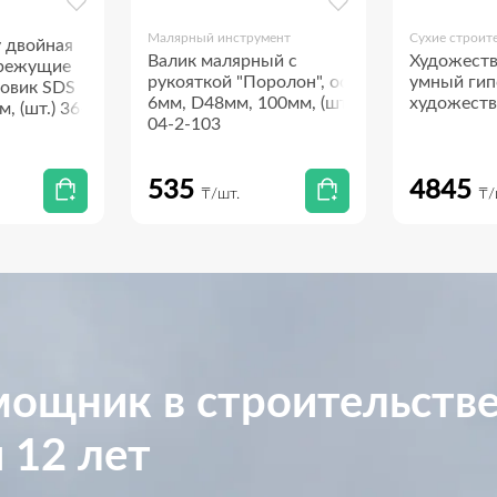
Малярный инструмент
Сухие строит
у двойная
Валик малярный с
Художеств
 режущие
рукояткой "Поролон", ось
умный гип
товик SDS
6мм, D48мм, 100мм, (шт.)
художеств
, (шт.) 36-4-
04-2-103
535
4845
₸/шт.
₸/
ощник в строительств
 12 лет