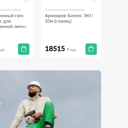
ельные смеси
Строительный материал
Крепежны
енный гипс
Армокров-Бизнес ЭКП-4,5
Анкерн
с для
10м (сланец)
полуко
енной лепнины
18515
45.0
шт.
₸/шт.
е