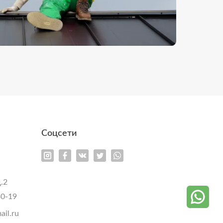
Соцсети
д.2
30-19
il.ru