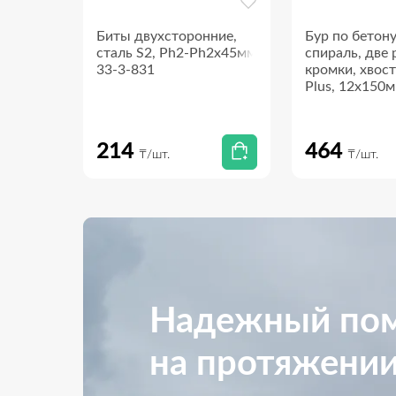
ми
Биты двухсторонние,
Бур по бетон
CrV, 1/4"
сталь S2, Ph2-Ph2х45мм,
спираль, две
33-3-837
33-3-831
кромки, хвос
Plus, 12х150мм
512
214
464
₸/шт.
₸/шт.
Надежный пом
на протяжении