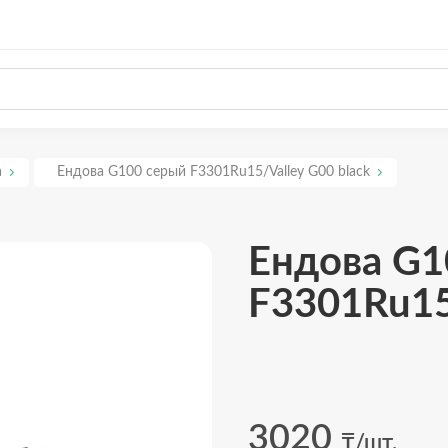
а
Ендова G100 серый F3301Ru15/Valley G00 black
Ендова G1
F3301Ru15
3020
₸/шт.