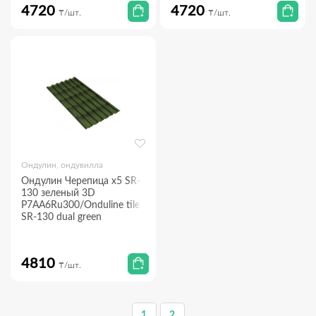
4720
4720
₸/шт.
₸/шт.
Ондулин, ондувилла
Ондулин Черепица х5 SR-
130 зеленый 3D
P7АA6Ru300/Onduline tile x5
SR-130 dual green
4810
₸/шт.
1
2