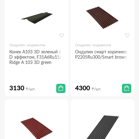
Ондулин, ондувилла
Ондулин, ондувилла
Конек А103 3D зеленый с 3
Ондулин смарт коричневый
D эффектом, F31A6Ru15/
P2205Ru300/Smart brown
Ridge A 103 3D green
3130
4300
₸/шт.
₸/шт.