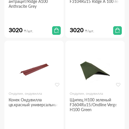
антрацит/Ridge A100
F3104Ru15 Ridge A 100 red
Anthracite Grey
3020
3020
₸/шт.
₸/шт.
Ондулин, ондувилла
Ондулин, ондувилла
Конек Ондувилла
Щипец Н100 зеленый
цв.красный универсальный
F3604Ru15/Ondline Verge
Н100 Green