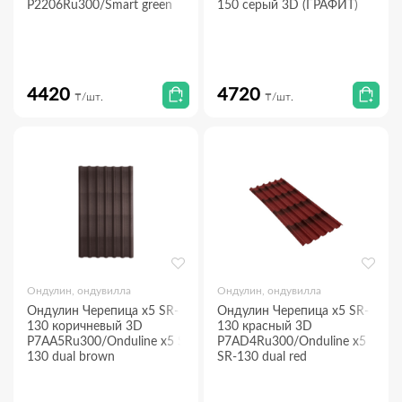
P2206Ru300/Smart green
150 серый 3D (ГРАФИТ)
4420
4720
₸/шт.
₸/шт.
Ондулин, ондувилла
Ондулин, ондувилла
Ондулин Черепица х5 SR-
Ондулин Черепица х5 SR-
130 коричневый 3D
130 красный 3D
P7AA5Ru300/Onduline x5 SR-
P7AD4Ru300/Onduline x5
130 dual brown
SR-130 dual red